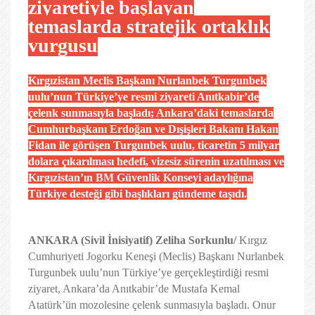
ziyaretiyle başlayan
temaslarda stratejik ortaklık
vurgusu
Kırgızistan Meclis Başkanı Nurlanbek Turgunbek
uulu’nun Türkiye’ye resmi ziyareti Anıtkabir’de
çelenk sunmasıyla başladı; Ankara’daki temaslarda
Cumhurbaşkanı Erdoğan ve Dışişleri Bakanı Hakan
Fidan ile görüşen Turgunbek uulu, ticaretin 5 milyar
dolara çıkarılması hedefi, vizesiz sürenin uzatılması ve
Kırgızistan’ın BM Güvenlik Konseyi adaylığına
Türkiye desteği gibi başlıkları gündeme taşıdı.
ANKARA (Sivil İnisiyatif) Zeliha Sorkunlu/
Kırgız
Cumhuriyeti Jogorku Keneşi (Meclis) Başkanı Nurlanbek
Turgunbek uulu’nun Türkiye’ye gerçekleştirdiği resmi
ziyaret, Ankara’da Anıtkabir’de Mustafa Kemal
Atatürk’ün mozolesine çelenk sunmasıyla başladı. Onur