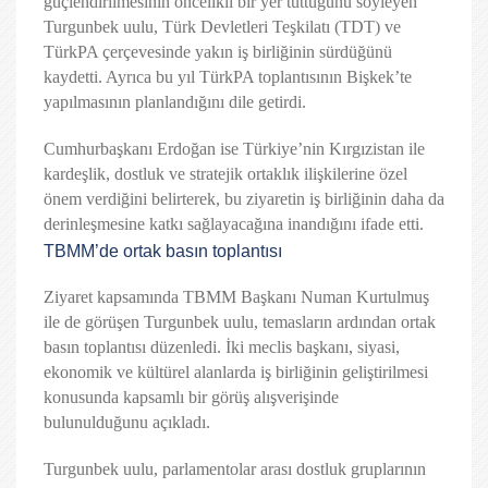
güçlendirilmesinin öncelikli bir yer tuttuğunu söyleyen
Turgunbek uulu, Türk Devletleri Teşkilatı (TDT) ve
TürkPA çerçevesinde yakın iş birliğinin sürdüğünü
kaydetti. Ayrıca bu yıl TürkPA toplantısının Bişkek’te
yapılmasının planlandığını dile getirdi.
Cumhurbaşkanı Erdoğan ise Türkiye’nin Kırgızistan ile
kardeşlik, dostluk ve stratejik ortaklık ilişkilerine özel
önem verdiğini belirterek, bu ziyaretin iş birliğinin daha da
derinleşmesine katkı sağlayacağına inandığını ifade etti.
TBMM’de ortak basın toplantısı
Ziyaret kapsamında TBMM Başkanı Numan Kurtulmuş
ile de görüşen Turgunbek uulu, temasların ardından ortak
basın toplantısı düzenledi. İki meclis başkanı, siyasi,
ekonomik ve kültürel alanlarda iş birliğinin geliştirilmesi
konusunda kapsamlı bir görüş alışverişinde
bulunulduğunu açıkladı.
Turgunbek uulu, parlamentolar arası dostluk gruplarının