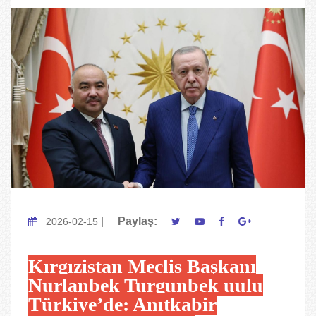
|
Paylaş:
2026-02-15
Kırgızistan Meclis Başkanı
Nurlanbek Turgunbek uulu
Türkiye’de: Anıtkabir