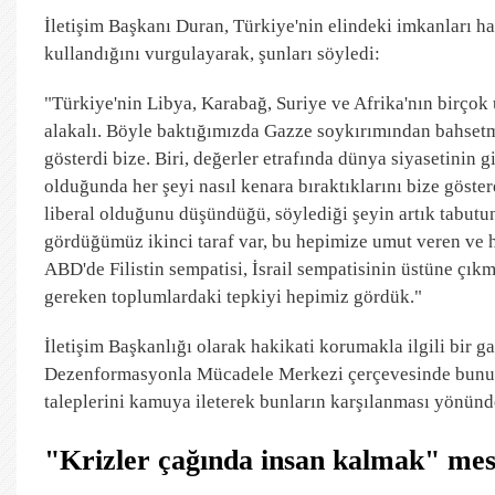
İletişim Başkanı Duran, Türkiye'nin elindeki imkanları ha
kullandığını vurgulayarak, şunları söyledi:
"Türkiye'nin Libya, Karabağ, Suriye ve Afrika'nın birçok ü
alakalı. Böyle baktığımızda Gazze soykırımından bahse
gösterdi bize. Biri, değerler etrafında dünya siyasetinin g
olduğunda her şeyi nasıl kenara bıraktıklarını bize göster
liberal olduğunu düşündüğü, söylediği şeyin artık tabutun
gördüğümüz ikinci taraf var, bu hepimize umut veren ve 
ABD'de Filistin sempatisi, İsrail sempatisinin üstüne çık
gereken toplumlardaki tepkiyi hepimiz gördük."
İletişim Başkanlığı olarak hakikati korumakla ilgili bir g
Dezenformasyonla Mücadele Merkezi çerçevesinde bunu y
taleplerini kamuya ileterek bunların karşılanması yönünde 
"Krizler çağında insan kalmak" mes