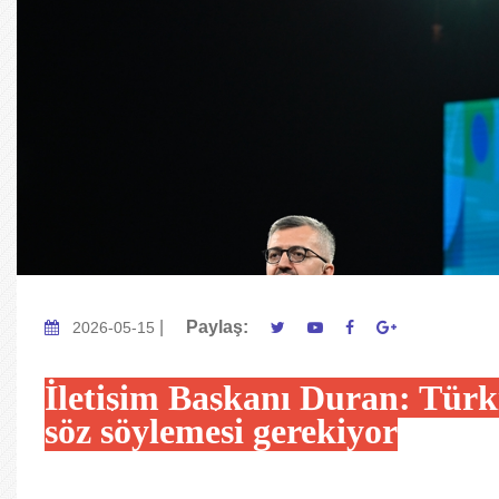
|
Paylaş:
2026-05-15
İletişim Başkanı Duran: Türk
söz söylemesi gerekiyor