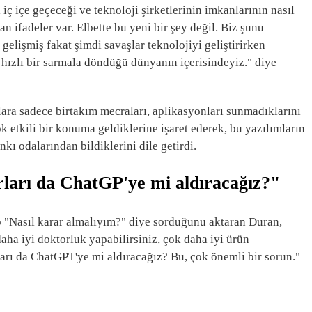
 iç içe geçeceği ve teknoloji şirketlerinin imkanlarının nasıl
an ifadeler var. Elbette bu yeni bir şey değil. Biz şunu
gelişmiş fakat şimdi savaşlar teknolojiyi geliştirirken
 hızlı bir sarmala döndüğü dünyanın içerisindeyiz." diye
nlara sadece birtakım mecraları, aplikasyonları sunmadıklarını
k etkili bir konuma geldiklerine işaret ederek, bu yazılımların
kı odalarından bildiklerini dile getirdi.
rları da ChatGP'ye mi aldıracağız?"
p "Nasıl karar almalıyım?" diye sorduğunu aktaran Duran,
aha iyi doktorluk yapabilirsiniz, çok daha iyi ürün
ları da ChatGPT'ye mi aldıracağız? Bu, çok önemli bir sorun."