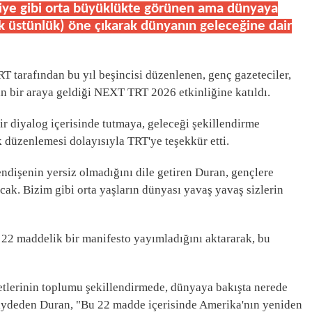
kiye gibi orta büyüklükte görünen ama dünyaya
ik üstünlük) öne çıkarak dünyanın geleceğine dair
 tarafından bu yıl beşincisi düzenlenen, genç gazeteciler,
nin bir araya geldiği NEXT TRT 2026 etkinliğine katıldı.
ir diyalog içerisinde tutmaya, geleceği şekillendirme
düzenlemesi dolayısıyla TRT'ye teşekkür etti.
ndişenin yersiz olmadığını dile getiren Duran, gençlere
ak. Bizim gibi orta yaşların dünyası yavaş yavaş sizlerin
n 22 maddelik bir manifesto yayımladığını aktararak, bu
ketlerinin toplumu şekillendirmede, dünyaya bakışta nerede
 kaydeden Duran, "Bu 22 madde içerisinde Amerika'nın yeniden