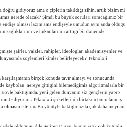
na doğru gidiyoruz ama o çiplerin takıldığı zihin, artık bizim mi
anımız nerede olacak? Şimdi bu büyük soruları soracağımız bir
az endişe olması lazım ama endişeyle umudun aynı anda olduğu
arın sağlıklarının ve imkanlarının arttığı bir dönemde
işte şairler, vaizler, rahipler, ideologlar, akademisyenler ve
dünyasında söylemleri kimler belirleyecek? Teknoloji
an karşılaşmanın birçok konuda tavır almayı ve sonucunda
nde kaybolan, nereye gittiğini bilemediğimiz algoritmalarla bir
 Böyle baktığımda, yeni gelen dünyanın siz gençlerin yapıp
ı ümit ediyorum. Teknoloji şirketlerinin birtakım tanımlanmış
ünya olmasın isterim. Bu yönüyle baktığımızda çok daha meydan
ücadele olduğunu dile getiren Duran, bugün artık çok kutuplu