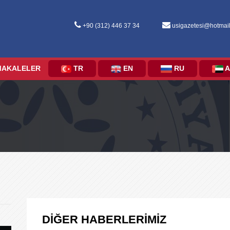
+90 (312) 446 37 34
usigazetesi@hotmai
MAKALELER
TR
EN
RU
A
DİĞER HABERLERİMİZ