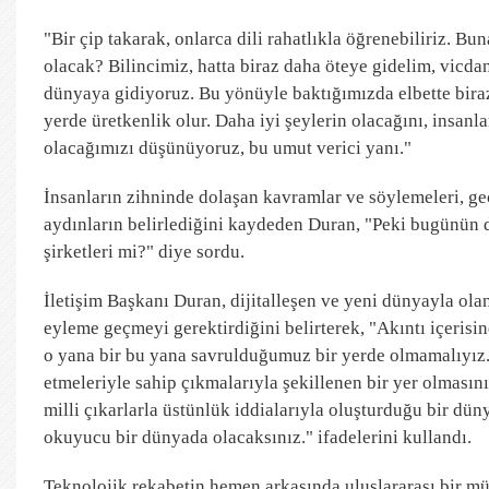
"Bir çip takarak, onlarca dili rahatlıkla öğrenebiliriz. Bu
olacak? Bilincimiz, hatta biraz daha öteye gidelim, vicd
dünyaya gidiyoruz. Bu yönüyle baktığımızda elbette bir
yerde üretkenlik olur. Daha iyi şeylerin olacağını, insanl
olacağımızı düşünüyoruz, bu umut verici yanı."
İnsanların zihninde dolaşan kavramlar ve söylemeleri, geçm
aydınların belirlediğini kaydeden Duran, "Peki bugünün 
şirketleri mi?" diye sordu.
İletişim Başkanı Duran, dijitalleşen ve yeni dünyayla ol
eyleme geçmeyi gerektirdiğini belirterek, "Akıntı içerisi
o yana bir bu yana savrulduğumuz bir yerde olmamalıyız.
etmeleriyle sahip çıkmalarıyla şekillenen bir yer olmasın
milli çıkarlarla üstünlük iddialarıyla oluşturduğu bir d
okuyucu bir dünyada olacaksınız." ifadelerini kullandı.
Teknolojik rekabetin hemen arkasında uluslararası bir m