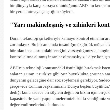
bir dünyayla karşı karşıya olunduğunu, ABD'nin kendisin
bir yerde tutmaya çalıştığını söyledi.
"Yarı makineleşmiş ve zihinleri kont
Duran, teknoloji şirketleriyle kamuyu kontrol etmenin art
zorundayız. Bu bir anlamda insanlığın özgürlük mücadele
hür olan insanların olabileceğini varsaydığımızda, bugün
kontrol altına alınmış insanlar olmamalıyız." diye konuşt
ABD'nin teknoloji konusundaki üstünlüğü bırakmak istemed
anlatan Duran, "Türkiye gibi orta büyüklükte görünen am
dünyanın geleceğine dair söz söylemesi gerekiyor. Sadec
çerçevede Cumhurbaşkanımızın 'Dünya beşten büyüktür.' d
dediği konu sadece bir söylem değil, bu bizim için birç
kapasitelerle yani yapıp etmelerimizle katkı verdiğimiz ve
değerlendirmelerinde bulundu.