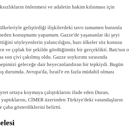
ksızlıkların önlenmesi ve adaletin hakim kılınması için
lkeleriyle geliştirdiği ilişkilerdeki tavrı tamamen bununla
tmeden konuşmamı yapamam. Gazze'de yaşananlar iki şeyi
ittiğini söyleyenlerin yalancılığını, bazı ülkeler söz konusu
en ve çıplak bir şekilde gördüğümüz bir gerçeklikti. Batı'nın o
a son çivi çakılmış oldu. Gazze soykırımı sırasında
hepimizi geleceğe dair heyecanlandıran bir tepkiydi. Bugün
mış durumda. Avrupa'da, İsrail'e en fazla müdahil olması
ayret ortaya koymaya çalıştıklarını ifade eden Duran,
aptıklarını, CİMER üzerinden Türkiye'deki vatandaşların
çaba gösterdiklerini belirtti.
elesi