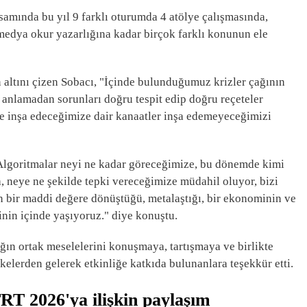
mında bu yıl 9 farklı oturumda 4 atölye çalışmasında,
medya okur yazarlığına kadar birçok farklı konunun ele
 altını çizen Sobacı, "İçinde bulunduğumuz krizler çağının
i anlamadan sorunları doğru tespit edip doğru reçeteler
 inşa edeceğimize dair kanaatler inşa edemeyeceğimizi
Algoritmalar neyi ne kadar göreceğimize, bu dönemde kimi
 neye ne şekilde tepki vereceğimize müdahil oluyor, bizi
n bir maddi değere dönüştüğü, metalaştığı, bir ekonominin ve
inin içinde yaşıyoruz." diye konuştu.
lığın ortak meselelerini konuşmaya, tartışmaya ve birlikte
kelerden gelerek etkinliğe katkıda bulunanlara teşekkür etti.
T 2026'ya ilişkin paylaşım