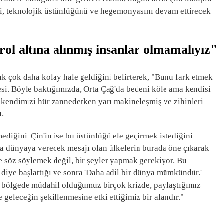
i, teknolojik üstünlüğünü ve hegemonyasını devam ettirecek
rol altına alınmış insanlar olmamalıyız"
ık çok daha kolay hale geldiğini belirterek, "Bunu fark etmek
si. Böyle baktığımızda, Orta Çağ'da bedeni köle ama kendisi
 kendimizi hür zannederken yarı makineleşmiş ve zihinleri
u.
iğini, Çin'in ise bu üstünlüğü ele geçirmek istediğini
a dünyaya verecek mesajı olan ülkelerin burada öne çıkarak
e söz söylemek değil, bir şeyler yapmak gerekiyor. Bu
iye başlattığı ve sonra 'Daha adil bir dünya mümkündür.'
ok bölgede müdahil olduğumuz birçok krizde, paylaştığımız
 geleceğin şekillenmesine etki ettiğimiz bir alandır."