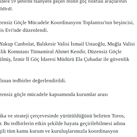
üzere 59 şehirde faaliyete geçen mobil göç noktası araçlarının
ldirdi.
zensiz Göçle Mücadele Koordinasyon Toplantısı'nın beşincisi,
is Evi'nde düzenlendi.
 Yakup Canbolat, Balıkesir Valisi İsmail Ustaoğlu, Muğla Valisi
venlik Komutanı Tümamiral Ahmet Kendir, Düzensiz Göçle
lmiş, İzmir İl Göç İdaresi Müdürü Ela Çuhadar ile güvenlik
ınan tedbirler değerlendirildi.
zensiz göçle mücadele kapsamında kurumlar arası
tika ve strateji çerçevesinde yürütüldüğünü belirten Toros,
 Bu tedbirlerin etkin şekilde hayata geçirilebilmesi adına
lgili tüm kamu kurum ve kuruluşlarımızla koordinasyon