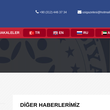
+90 (312) 446 37 34
usigazetesi@hotmai
MAKALELER
TR
EN
RU
A
DİĞER HABERLERİMİZ