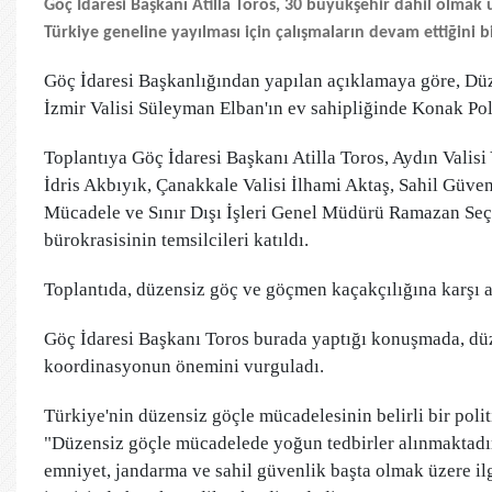
Göç İdaresi Başkanı Atilla Toros, 30 büyükşehir dahil olmak 
Türkiye geneline yayılması için çalışmaların devam ettiğini bi
Göç İdaresi Başkanlığından yapılan açıklamaya göre, Dü
İzmir Valisi Süleyman Elban'ın ev sahipliğinde Konak Pol
Toplantıya Göç İdaresi Başkanı Atilla Toros, Aydın Valisi
İdris Akbıyık, Çanakkale Valisi İlhami Aktaş, Sahil Gü
Mücadele ve Sınır Dışı İşleri Genel Müdürü Ramazan Seçi
bürokrasisinin temsilcileri katıldı.
Toplantıda, düzensiz göç ve göçmen kaçakçılığına karşı al
Göç İdaresi Başkanı Toros burada yaptığı konuşmada, dü
koordinasyonun önemini vurguladı.
Türkiye'nin düzensiz göçle mücadelesinin belirli bir poli
"Düzensiz göçle mücadelede yoğun tedbirler alınmaktadır.
emniyet, jandarma ve sahil güvenlik başta olmak üzere i