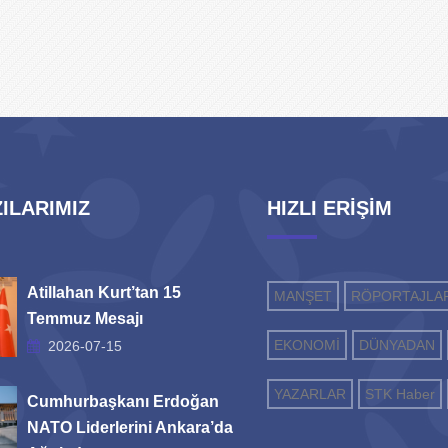
ILARIMIZ
HIZLI ERİŞİM
Atillahan Kurt’tan 15
MANŞET
RÖPORTAJLA
Temmuz Mesajı
EKONOMİ
DÜNYADAN
2026-07-15
YAZARLAR
STK Haber
Cumhurbaşkanı Erdoğan
NATO Liderlerini Ankara’da