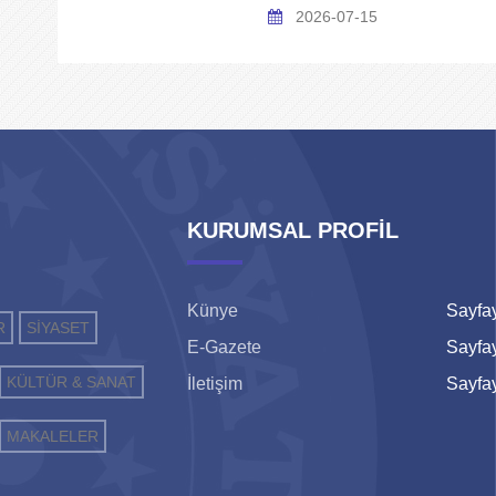
2026-07-15
KURUMSAL PROFİL
Künye
Sayfay
R
SİYASET
E-Gazete
Sayfay
KÜLTÜR & SANAT
İletişim
Sayfay
MAKALELER