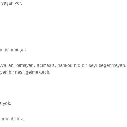
r yaşanıyor.
 oluşturmuşuz.
yvallahı olmayan, acımasız, nankör, hiç bir şeyi beğenmeyen,
yan bir nesil gelmektedir.
 yok.
tulabiliriz.