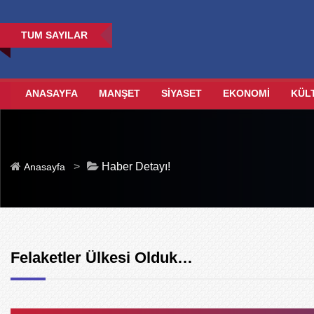
TUM SAYILAR
ANASAYFA
MANŞET
SİYASET
EKONOMİ
KÜL
>
Haber Detayı!
Anasayfa
Felaketler Ülkesi Olduk…