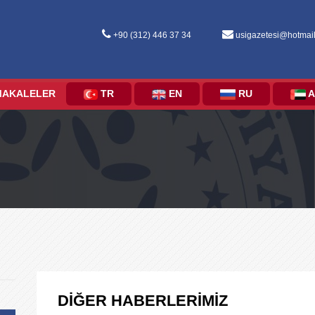
+90 (312) 446 37 34
usigazetesi@hotmai
MAKALELER
TR
EN
RU
A
DİĞER HABERLERİMİZ