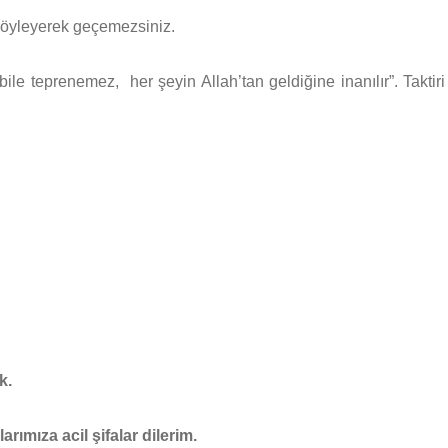
 söyleyerek geçemezsiniz.
le teprenemez, her şeyin Allah’tan geldiğine inanılır”. Taktiri
k.
rımıza acil şifalar dilerim.