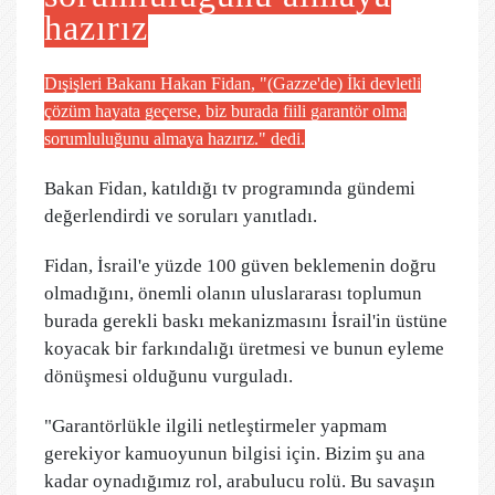
hazırız
Dışişleri Bakanı Hakan Fidan, "(Gazze'de) İki devletli
çözüm hayata geçerse, biz burada fiili garantör olma
sorumluluğunu almaya hazırız." dedi.
Bakan Fidan, katıldığı tv programında gündemi
değerlendirdi ve soruları yanıtladı.
Fidan, İsrail'e yüzde 100 güven beklemenin doğru
olmadığını, önemli olanın uluslararası toplumun
burada gerekli baskı mekanizmasını İsrail'in üstüne
koyacak bir farkındalığı üretmesi ve bunun eyleme
dönüşmesi olduğunu vurguladı.
"Garantörlükle ilgili netleştirmeler yapmam
gerekiyor kamuoyunun bilgisi için. Bizim şu ana
kadar oynadığımız rol, arabulucu rolü. Bu savaşın