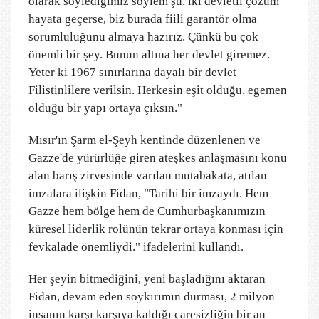
olarak söylediğimiz söylem şu, iki devletli çözüm
hayata geçerse, biz burada fiili garantör olma
sorumluluğunu almaya hazırız. Çünkü bu çok
önemli bir şey. Bunun altına her devlet giremez.
Yeter ki 1967 sınırlarına dayalı bir devlet
Filistinlilere verilsin. Herkesin eşit olduğu, egemen
olduğu bir yapı ortaya çıksın."
Mısır'ın Şarm el-Şeyh kentinde düzenlenen ve
Gazze'de yürürlüğe giren ateşkes anlaşmasını konu
alan barış zirvesinde varılan mutabakata, atılan
imzalara ilişkin Fidan, "Tarihi bir imzaydı. Hem
Gazze hem bölge hem de Cumhurbaşkanımızın
küresel liderlik rolünün tekrar ortaya konması için
fevkalade önemliydi." ifadelerini kullandı.
Her şeyin bitmediğini, yeni başladığını aktaran
Fidan, devam eden soykırımın durması, 2 milyon
insanın karşı karşıya kaldığı çaresizliğin bir an