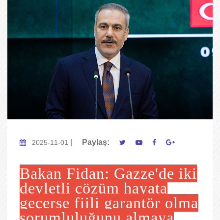
|
Paylaş:
2025-11-01
Bakan Fidan: Gazze'de iki
devletli çözüm hayata
geçerse fiili garantör olma
sorumluluğunu almaya