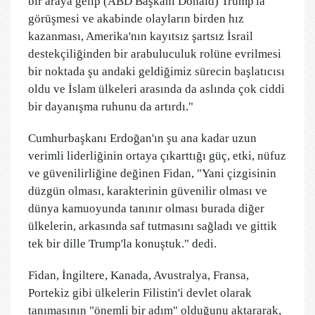
bir araya gelip (ABD Başkanı Donald) Trump'la
görüşmesi ve akabinde olayların birden hız
kazanması, Amerika'nın kayıtsız şartsız İsrail
destekçiliğinden bir arabuluculuk rolüne evrilmesi
bir noktada şu andaki geldiğimiz sürecin başlatıcısı
oldu ve İslam ülkeleri arasında da aslında çok ciddi
bir dayanışma ruhunu da artırdı."
Cumhurbaşkanı Erdoğan'ın şu ana kadar uzun
verimli liderliğinin ortaya çıkarttığı güç, etki, nüfuz
ve güvenilirliğine değinen Fidan, "Yani çizgisinin
düzgün olması, karakterinin güvenilir olması ve
dünya kamuoyunda tanınır olması burada diğer
ülkelerin, arkasında saf tutmasını sağladı ve gittik
tek bir dille Trump'la konuştuk." dedi.
Fidan, İngiltere, Kanada, Avustralya, Fransa,
Portekiz gibi ülkelerin Filistin'i devlet olarak
tanımasının "önemli bir adım" olduğunu aktararak,