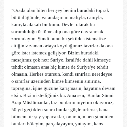
"Orada olan biten her şey benim buradaki toprak
bütünlüğümle, vatandaşımın malıyla, canıyla,
kanıyla alakalı bir konu. Devlet olarak bu
sorumluluğu üstüme alıp ona göre davranmak
zorundayım. Şimdi bunu bu şekilde sistematize
ettiğiniz zaman ortaya koyduğunuz tavırlar da ona
göre ister istemez gelişiyor. Bizim buradaki
mesajımız çok net: Suriye, İsrail'de dahil kimseye
tehdit olmasın ama hiç kimse de Suriye'ye tehdit
olmasın. Herkes otursun, kendi sınırları neredeyse
o sınırlar üzerinden kimse kimsenin sınırına,
toprağına, işine gücüne karışmasın, hayatına devam
etsin. Bizim istediğimiz bu. Ama sen, 'Bunlar Sünni
Arap Müslümanlar, biz bunların niyetini okuyoruz,
50 yıl geçtikten sonra bunlar güçlenirlerse, bana
bilmem bir şey yapacaklar, onun için ben şimdiden
bunları böleyim, parçalayayım, yutayım, kaos