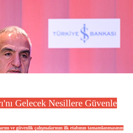
'nı Gelecek Nesillere Güvenle
arım ve güvenlik çalışmalarının ilk etabının tamamlanmasının