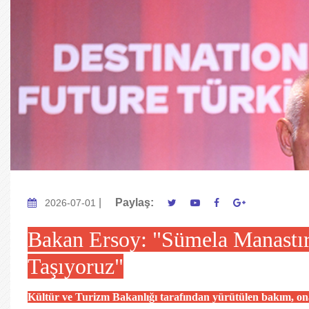
|
Paylaş:
2026-07-01
Bakan Ersoy: "Sümela Manastırı
Taşıyoruz"
Kültür ve Turizm Bakanlığı tarafından yürütülen bakım, on