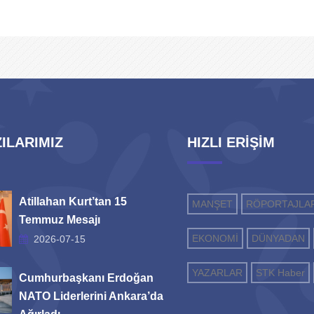
ILARIMIZ
HIZLI ERİŞİM
Atillahan Kurt’tan 15
MANŞET
RÖPORTAJLA
Temmuz Mesajı
EKONOMİ
DÜNYADAN
2026-07-15
YAZARLAR
STK Haber
Cumhurbaşkanı Erdoğan
NATO Liderlerini Ankara’da