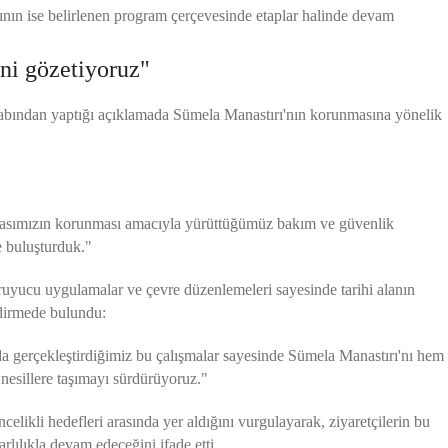
rının ise belirlenen program çerçevesinde etaplar halinde devam
ni gözetiyoruz"
bından yaptığı açıklamada Sümela Manastırı'nın korunmasına yönelik
mirasımızın korunması amacıyla yürüttüğümüz bakım ve güvenlik
e buluşturduk."
koruyucu uygulamalar ve çevre düzenlemeleri sayesinde tarihi alanın
ndirmede bulundu:
a gerçekleştirdiğimiz bu çalışmalar sayesinde Sümela Manastırı'nı hem
nesillere taşımayı sürdürüyoruz."
elikli hedefleri arasında yer aldığını vurgulayarak, ziyaretçilerin bu
arlılıkla devam edeceğini ifade etti.