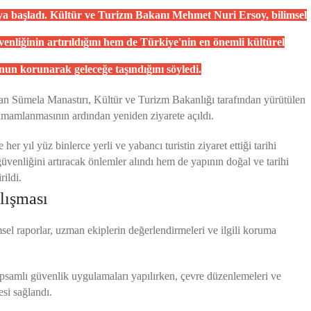
ya başladı. Kültür ve Turizm Bakanı Mehmet Nuri Ersoy, bilimsel
üvenliğinin artırıldığını hem de Türkiye'nin en önemli kültürel
un korunarak geleceğe taşındığını söyledi.
 olan Sümela Manastırı, Kültür ve Turizm Bakanlığı tarafından yürütülen
tamamlanmasının ardından yeniden ziyarete açıldı.
er yıl yüz binlerce yerli ve yabancı turistin ziyaret ettiği tarihi
üvenliğini artıracak önlemler alındı hem de yapının doğal ve tarihi
ildi.
lışması
sel raporlar, uzman ekiplerin değerlendirmeleri ve ilgili koruma
apsamlı güvenlik uygulamaları yapılırken, çevre düzenlemeleri ve
si sağlandı.