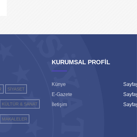
KURUMSAL PROFİL
Künye
Sayfay
R
SİYASET
E-Gazete
Sayfay
KÜLTÜR & SANAT
İletişim
Sayfay
MAKALELER