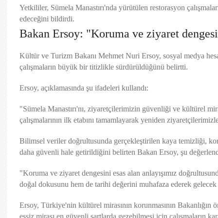
Yetkililer, Sümela Manastırı'nda yürütülen restorasyon çalışmala
edeceğini bildirdi.
Bakan Ersoy: "Koruma ve ziyaret dengesi
Kültür ve Turizm Bakanı Mehmet Nuri Ersoy, sosyal medya hesa
çalışmaların büyük bir titizlikle sürdürüldüğünü belirtti.
Ersoy, açıklamasında şu ifadeleri kullandı:
"Sümela Manastırı'nı, ziyaretçilerimizin güvenliği ve kültürel 
çalışmalarının ilk etabını tamamlayarak yeniden ziyaretçilerimizl
Bilimsel veriler doğrultusunda gerçekleştirilen kaya temizliği, 
daha güvenli hale getirildiğini belirten Bakan Ersoy, şu değerle
"Koruma ve ziyaret dengesini esas alan anlayışımız doğrultusund
doğal dokusunu hem de tarihi değerini muhafaza ederek gelecek 
Ersoy, Türkiye'nin kültürel mirasının korunmasının Bakanlığın önc
eşsiz mirası en güvenli şartlarda gezebilmesi için çalışmaların kar