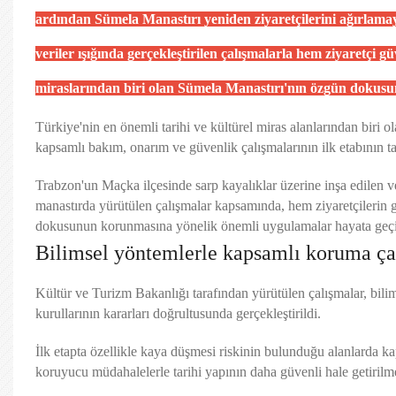
ardından Sümela Manastırı yeniden ziyaretçilerini ağırlama
veriler ışığında gerçekleştirilen çalışmalarla hem ziyaretçi g
miraslarından biri olan Sümela Manastırı'nın özgün dokusun
Türkiye'nin en önemli tarihi ve kültürel miras alanlarından biri
kapsamlı bakım, onarım ve güvenlik çalışmalarının ilk etabının 
Trabzon'un Maçka ilçesinde sarp kayalıklar üzerine inşa edilen ve h
manastırda yürütülen çalışmalar kapsamında, hem ziyaretçilerin g
dokusunun korunmasına yönelik önemli uygulamalar hayata geçir
Bilimsel yöntemlerle kapsamlı koruma ça
Kültür ve Turizm Bakanlığı tarafından yürütülen çalışmalar, bilim
kurullarının kararları doğrultusunda gerçekleştirildi.
İlk etapta özellikle kaya düşmesi riskinin bulunduğu alanlarda k
koruyucu müdahalelerle tarihi yapının daha güvenli hale getirilme