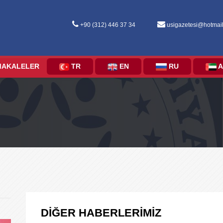
+90 (312) 446 37 34
usigazetesi@hotmai
MAKALELER
TR
EN
RU
A
DİĞER HABERLERİMİZ