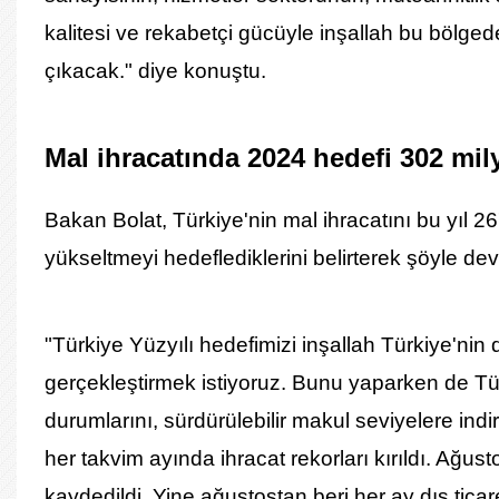
kalitesi ve rekabetçi gücüyle inşallah bu bölged
çıkacak." diye konuştu.
Mal ihracatında 2024 hedefi 302 mil
Bakan Bolat, Türkiye'nin mal ihracatını bu yıl 2
yükseltmeyi hedeflediklerini belirterek şöyle dev
"Türkiye Yüzyılı hedefimizi inşallah Türkiye'nin dı
gerçekleştirmek istiyoruz. Bunu yaparken de Türki
durumlarını, sürdürülebilir makul seviyelere ind
her takvim ayında ihracat rekorları kırıldı. Ağu
kaydedildi. Yine ağustostan beri her ay dış tica