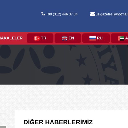
+90 (312) 446 37 34
usigazetesi@hotmai
MAKALELER
TR
EN
RU
A
DİĞER HABERLERİMİZ