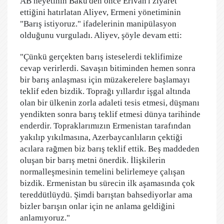
AB heyetinin Bakü'den önce Erivan'ı ziyaret
ettiğini hatırlatan Aliyev, Ermeni yönetiminin
"Barış istiyoruz." ifadelerinin manipülasyon
olduğunu vurguladı. Aliyev, şöyle devam etti:
"Çünkü gerçekten barış isteselerdi teklifimize
cevap verirlerdi. Savaşın bitiminden hemen sonra
bir barış anlaşması için müzakerelere başlamayı
teklif eden bizdik. Toprağı yıllardır işgal altında
olan bir ülkenin zorla adaleti tesis etmesi, düşmanı
yendikten sonra barış teklif etmesi dünya tarihinde
enderdir. Topraklarımızın Ermenistan tarafından
yakılıp yıkılmasına, Azerbaycanlıların çektiği
acılara rağmen biz barış teklif ettik. Beş maddeden
oluşan bir barış metni önerdik. İlişkilerin
normalleşmesinin temelini belirlemeye çalışan
bizdik. Ermenistan bu sürecin ilk aşamasında çok
tereddütlüydü. Şimdi barıştan bahsediyorlar ama
bizler barışın onlar için ne anlama geldiğini
anlamıyoruz."