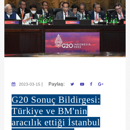
|
Paylaş:
2023-03-15
G20 Sonuç Bildirgesi:
Türkiye ve BM'nin
aracılık ettiği İstanbul