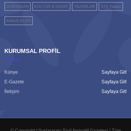
DÜNYADAN
KÜLTÜR & SANAT
YAZARLAR
STK Haber
MAKALELER
KURUMSAL PROFİL
Künye
Sayfaya Git!
E-Gazete
Sayfaya Git!
İletişim
Sayfaya Git!
© Copyright Uluslararası Sivil İnsiyatif Gazetesi | Tüm