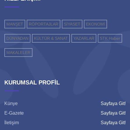
MANŞET
RÖPORTAJLAR
SİYASET
EKONOMİ
DÜNYADAN
KÜLTÜR & SANAT
YAZARLAR
STK Haber
MAKALELER
KURUMSAL PROFİL
Künye
Sayfaya Git!
E-Gazete
Sayfaya Git!
İletişim
Sayfaya Git!