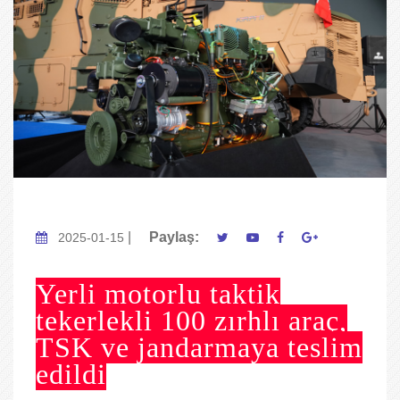
|
Paylaş:
2025-01-15
Yerli motorlu taktik
tekerlekli 100 zırhlı araç,
TSK ve jandarmaya teslim
edildi