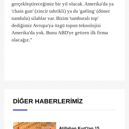
gerçekleştireceğimiz bir yıl olacak. Amerika'da ya
'chain gun' (zincir tahrikli) ya da 'gatling' (döner
namlulu) silahlar var. Bizim 'tamburalı top'
dediğimiz Avrupa'ya özgü topun teknolojisi
Amerika'da yok. Bunu ABD'ye getiren ilk firma
olacağız.”
DİĞER HABERLERİMİZ
Atillahan Kurt’tan 15