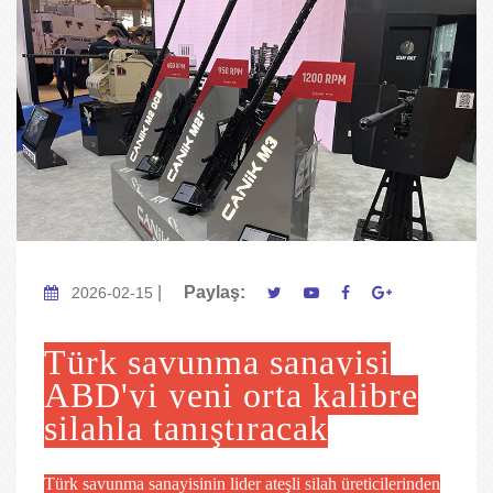
|
Paylaş:
2026-02-15
Türk savunma sanayisi
ABD'yi yeni orta kalibre
silahla tanıştıracak
Türk savunma sanayisinin lider ateşli silah üreticilerinden