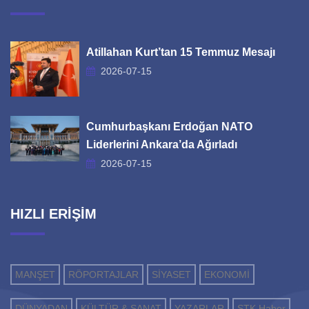
Atillahan Kurt’tan 15 Temmuz Mesajı
2026-07-15
Cumhurbaşkanı Erdoğan NATO
Liderlerini Ankara’da Ağırladı
2026-07-15
HIZLI ERİŞİM
MANŞET
RÖPORTAJLAR
SİYASET
EKONOMİ
DÜNYADAN
KÜLTÜR & SANAT
YAZARLAR
STK Haber