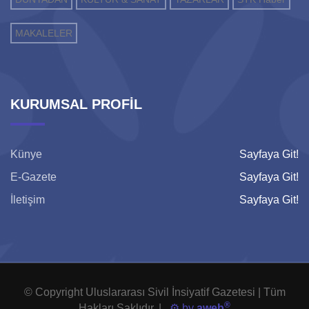
MAKALELER
KURUMSAL PROFİL
Künye
Sayfaya Git!
E-Gazete
Sayfaya Git!
İletişim
Sayfaya Git!
© Copyright Uluslararası Sivil İnsiyatif Gazetesi | Tüm
®
Hakları Saklıdır. |
⚙️ by
aweb