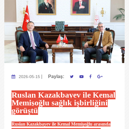
|
Paylaş:
2026-05-15
Ruslan Kazakbayev ile Kemal
Memişoğlu sağlık işbirliğini
görüştü
Ruslan Kazakbayev
ile Kemal Memişoğlu arasında