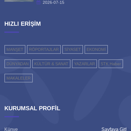
2026-07-15
HIZLI ERİŞİM
MANŞET
RÖPORTAJLAR
SİYASET
EKONOMİ
DÜNYADAN
KÜLTÜR & SANAT
YAZARLAR
STK Haber
MAKALELER
KURUMSAL PROFİL
Künye
Sayfaya Git!