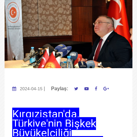
|
Paylaş:
2024-04-15
Kırgızistan'da,
Türkiye'nin Bişkek
Büyükelçiliği