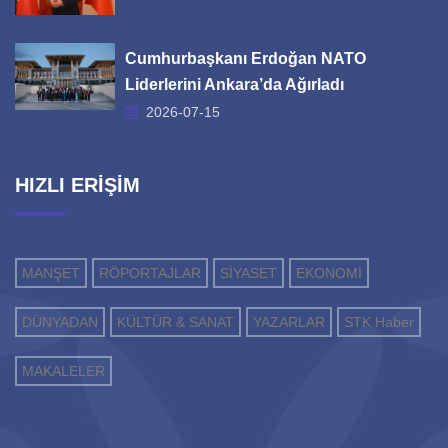
Cumhurbaşkanı Erdoğan NATO
Liderlerini Ankara’da Ağırladı
2026-07-15
HIZLI ERİŞİM
MANŞET
RÖPORTAJLAR
SİYASET
EKONOMİ
DÜNYADAN
KÜLTÜR & SANAT
YAZARLAR
STK Haber
MAKALELER