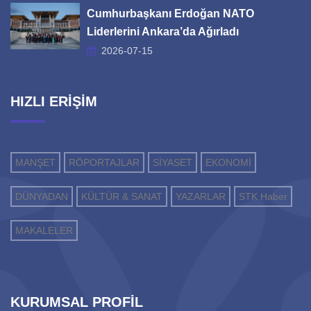
Cumhurbaşkanı Erdoğan NATO
Liderlerini Ankara’da Ağırladı
2026-07-15
HIZLI ERİŞİM
MANŞET
RÖPORTAJLAR
SİYASET
EKONOMİ
DÜNYADAN
KÜLTÜR & SANAT
YAZARLAR
STK Haber
MAKALELER
KURUMSAL PROFİL