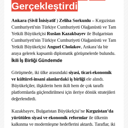
Gerçekleştirdi
Ankara (Sivil İnisiyatif
)
Zeliha Sorkunlu –
Kırgızistan
Cumhuriyeti'nin Türkiye Cumhuriyeti Olağanüstü ve Tam
Yetkili Büyükelçisi
Ruslan Kazakbayev
ile Bulgaristan
Cumhuriyeti'nin Türkiye Cumhuriyeti Olağanüstü ve Tam
Yetkili Büyükelçisi
Anguel Cholakov
, Ankara’da bir
araya gelerek kapsamlı diplomatik görüşmelerde bulundu.
İkili İş Birliği Gündemde
Görüşmede, iki ülke arasındaki
siyasi, ticari-ekonomik
ve kültürel-insani alanlardaki iş birliği
ele alındı.
Büyükelçiler, ilişkilerin hem ikili hem de çok taraflı
platformlarda güçlendirilmesi için ileriye dönük stratejileri
değerlendirdi.
Kazakbayev, Bulgaristan Büyükelçisi’ne
Kırgızistan’da
yürütülen siyasi ve ekonomik reformlar
ile ülkenin
kalkınma ve modernleşme hedeflerini aktardı. Taraflar, iki