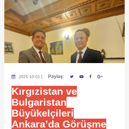
|
Paylaş:
2025-10-01
Kırgızistan ve
Bulgaristan
Büyükelçileri
Ankara’da Görüşme