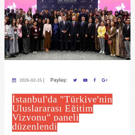
|
Paylaş:
2026-02-15
İstanbul'da "Türkiye'nin
Uluslararası Eğitim
Vizyonu" paneli
düzenlendi