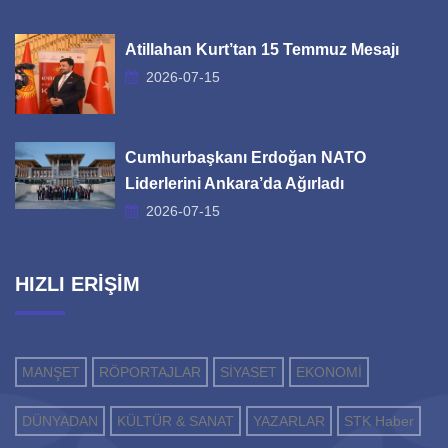
Atillahan Kurt’tan 15 Temmuz Mesajı
2026-07-15
Cumhurbaşkanı Erdoğan NATO
Liderlerini Ankara’da Ağırladı
2026-07-15
HIZLI ERİŞİM
MANŞET
RÖPORTAJLAR
SİYASET
EKONOMİ
DÜNYADAN
KÜLTÜR & SANAT
YAZARLAR
STK Haber