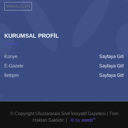
MAKALELER
KURUMSAL PROFİL
Künye
Sayfaya Git!
E-Gazete
Sayfaya Git!
İletişim
Sayfaya Git!
© Copyright Uluslararası Sivil İnsiyatif Gazetesi | Tüm
®
Hakları Saklıdır. |
⚙️ by
aweb