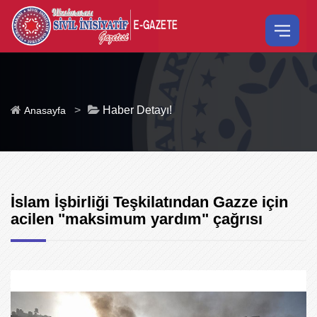
>
Haber Detayı!
Anasayfa
İslam İşbirliği Teşkilatından Gazze için
acilen "maksimum yardım" çağrısı