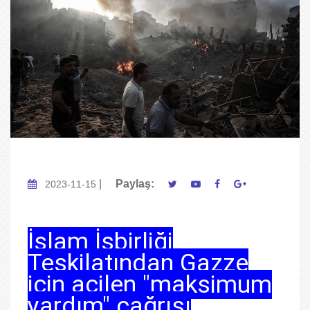
|
Paylaş:
2023-11-15
İslam İşbirliği
Teşkilatından Gazze
için acilen "maksimum
yardım" çağrısı