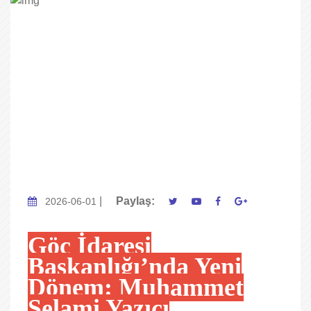
|
Paylaş:
2026-06-01
Göç İdaresi
Başkanlığı’nda Yeni
Dönem: Muhammet
Selami Yazıcı