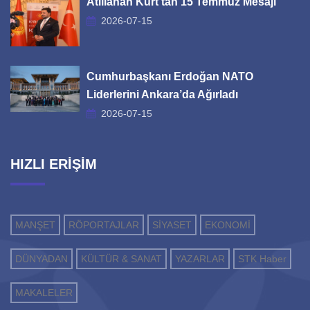
Atillahan Kurt’tan 15 Temmuz Mesajı
2026-07-15
Cumhurbaşkanı Erdoğan NATO
Liderlerini Ankara’da Ağırladı
2026-07-15
HIZLI ERİŞİM
MANŞET
RÖPORTAJLAR
SİYASET
EKONOMİ
DÜNYADAN
KÜLTÜR & SANAT
YAZARLAR
STK Haber
MAKALELER