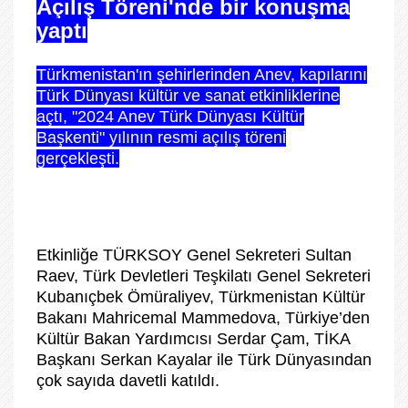
Açılış Töreni'nde bir konuşma
yaptı
Türkmenistan'ın şehirlerinden Anev, kapılarını
Türk Dünyası kültür ve sanat etkinliklerine
açtı, "2024 Anev Türk Dünyası Kültür
Başkenti" yılının resmi açılış töreni
gerçekleşti.
Etkinliğe TÜRKSOY Genel Sekreteri Sultan
Raev, Türk Devletleri Teşkilatı Genel Sekreteri
Kubanıçbek Ömüraliyev, Türkmenistan Kültür
Bakanı Mahricemal Mammedova, Türkiye’den
Kültür Bakan Yardımcısı Serdar Çam, TİKA
Başkanı Serkan Kayalar ile Türk Dünyasından
çok sayıda davetli katıldı.