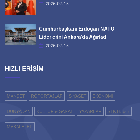
2026-07-15
Cumhurbaşkanı Erdoğan NATO
Liderlerini Ankara’da Ağırladı
2026-07-15
HIZLI ERİŞİM
MANŞET
RÖPORTAJLAR
SİYASET
EKONOMİ
DÜNYADAN
KÜLTÜR & SANAT
YAZARLAR
STK Haber
MAKALELER