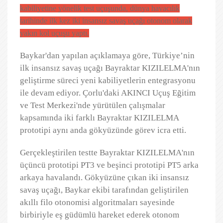
kabiliyetine yönelik test uçuşunda, dünya havacılık
tarihinde ilk kez iki insansız savaş uçağı otonom olarak
yakın kol uçuşu yaptı.
Baykar'dan yapılan açıklamaya göre, Türkiye’nin
ilk insansız savaş uçağı Bayraktar KIZILELMA'nın
geliştirme süreci yeni kabiliyetlerin entegrasyonu
ile devam ediyor. Çorlu'daki AKINCI Uçuş Eğitim
ve Test Merkezi'nde yürütülen çalışmalar
kapsamında iki farklı Bayraktar KIZILELMA
prototipi aynı anda gökyüzünde görev icra etti.
Gerçekleştirilen testte Bayraktar KIZILELMA'nın
üçüncü prototipi PT3 ve beşinci prototipi PT5 arka
arkaya havalandı. Gökyüzüne çıkan iki insansız
savaş uçağı, Baykar ekibi tarafından geliştirilen
akıllı filo otonomisi algoritmaları sayesinde
birbiriyle eş güdümlü hareket ederek otonom