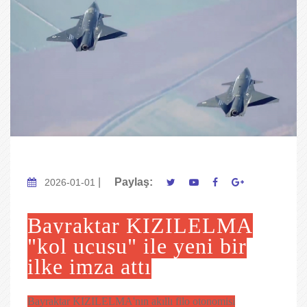
|
Paylaş:
2026-01-01
Bayraktar KIZILELMA
"kol uçuşu" ile yeni bir
ilke imza attı
Bayraktar KIZILELMA'nın akıllı filo otonomisi