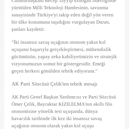
Cumhurbaşkanı Recep Tayyip Erdoğan liderliğinde
yürütülen Milli Teknoloji Hamlesinin, savunma
sanayisinde Türkiye'yi takip eden değil yön veren
bir ülke konumuna taşıdığını vurgulayan Duran,
şunları kaydetti:
"İki insansız savaş uçağının otonom yakın kol
uçuşunu başarıyla gerçekleştirmesi, mühendislik
gücümüzün, yapay zeka kabiliyetimizin ve stratejik
vizyonumuzun somut bir göstergesidir. Emeği
geçen herkesi gönülden tebrik ediyorum."
AK Parti Sözcüsü Çelik'ten tebrik mesajı
AK Parti Genel Başkan Yardımcısı ve Parti Sözcüsü
Ömer Çelik, Bayraktar KIZILELMA'nın akıllı filo
otonomisine yönelik test uçuşunda, dünya
havacılık tarihinde ilk kez iki insansız savaş
uçağının otonom olarak yakın kol uçuşu