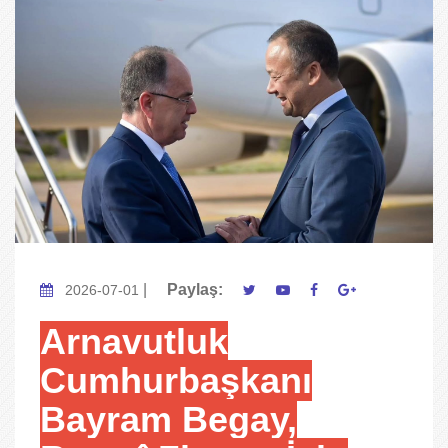
|
Paylaş:
2026-07-01
Arnavutluk
Cumhurbaşkanı
Bayram Begay,