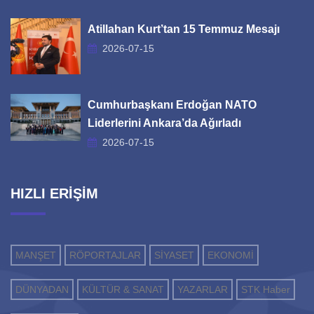
Atillahan Kurt’tan 15 Temmuz Mesajı
2026-07-15
Cumhurbaşkanı Erdoğan NATO
Liderlerini Ankara’da Ağırladı
2026-07-15
HIZLI ERİŞİM
MANŞET
RÖPORTAJLAR
SİYASET
EKONOMİ
DÜNYADAN
KÜLTÜR & SANAT
YAZARLAR
STK Haber