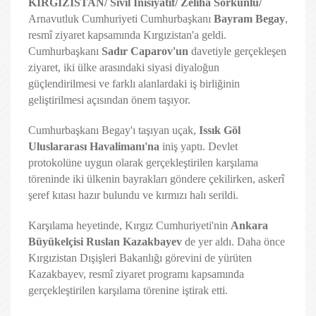
KIRGIZİSTAN/ Sivil İnisiyatif/ Zeliha Sorkunlu/
Arnavutluk Cumhuriyeti Cumhurbaşkanı
Bayram Begay
,
resmî ziyaret kapsamında Kırgızistan'a geldi.
Cumhurbaşkanı
Sadır Caparov'un
davetiyle gerçekleşen
ziyaret, iki ülke arasındaki siyasi diyaloğun
güçlendirilmesi ve farklı alanlardaki iş birliğinin
geliştirilmesi açısından önem taşıyor.
Cumhurbaşkanı Begay'ı taşıyan uçak,
Issık Göl
Uluslararası Havalimanı'na
iniş yaptı. Devlet
protokolüne uygun olarak gerçekleştirilen karşılama
töreninde iki ülkenin bayrakları göndere çekilirken, askerî
şeref kıtası hazır bulundu ve kırmızı halı serildi.
Karşılama heyetinde, Kırgız Cumhuriyeti'nin
Ankara
Büyükelçisi Ruslan Kazakbayev
de yer aldı. Daha önce
Kırgızistan Dışişleri Bakanlığı görevini de yürüten
Kazakbayev, resmî ziyaret programı kapsamında
gerçekleştirilen karşılama törenine iştirak etti.