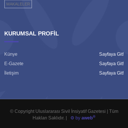
MAKALELER
KURUMSAL PROFİL
Künye
Sayfaya Git!
E-Gazete
Sayfaya Git!
İletişim
Sayfaya Git!
© Copyright Uluslararası Sivil İnsiyatif Gazetesi | Tüm
®
Hakları Saklıdır. |
⚙️ by
aweb