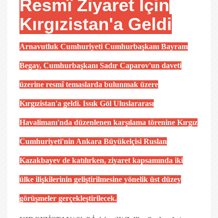
Resmî Ziyaret İçin
Kırgızistan'a Geldi
Arnavutluk Cumhuriyeti Cumhurbaşkanı Bayram
Begay, Cumhurbaşkanı Sadır Caparov'un daveti
üzerine resmî temaslarda bulunmak üzere
Kırgızistan'a geldi. Issık Göl Uluslararası
Havalimanı'nda düzenlenen karşılama törenine Kırgız
Cumhuriyeti'nin Ankara Büyükelçisi Ruslan
Kazakbayev de katılırken, ziyaret kapsamında iki
ülke ilişkilerinin geliştirilmesine yönelik üst düzey
görüşmeler gerçekleştirilecek.