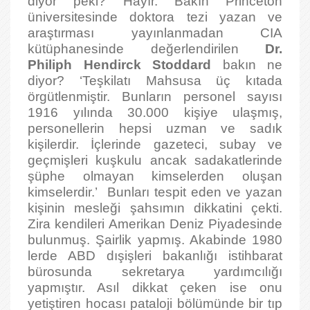
diyor peki? Hayır. Bakın Princeton
üniversitesinde doktora tezi yazan ve
araştırması yayınlanmadan CIA
kütüphanesinde değerlendirilen
Dr.
Philiph Hendirck Stoddard
bakın ne
diyor? ‘Teşkilatı Mahsusa üç kıtada
örgütlenmiştir. Bunların personel sayısı
1916 yılında 30.000 kişiye ulaşmış,
personellerin hepsi uzman ve sadık
kişilerdir. İçlerinde gazeteci, subay ve
geçmişleri kuşkulu ancak sadakatlerinde
şüphe olmayan kimselerden oluşan
kimselerdir.’ Bunları tespit eden ve yazan
kişinin mesleği şahsımın dikkatini çekti.
Zira kendileri Amerikan Deniz Piyadesinde
bulunmuş. Şairlik yapmış. Akabinde 1980
lerde ABD dışişleri bakanlığı istihbarat
bürosunda sekretarya yardımcılığı
yapmıştır. Asıl dikkat çeken ise onu
yetiştiren hocası pataloji bölümünde bir tıp