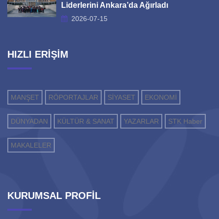
Liderlerini Ankara’da Ağırladı
2026-07-15
HIZLI ERİŞİM
MANŞET
RÖPORTAJLAR
SİYASET
EKONOMİ
DÜNYADAN
KÜLTÜR & SANAT
YAZARLAR
STK Haber
MAKALELER
KURUMSAL PROFİL