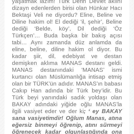
yaşatmak lazım! Türk Derin Devlet aklını
dizayn edenlerden birisi olan Hünkar Hacı
Bektaşi Veli ne diyordu? Eline, Beline ve
Diline hakim ol! El dediği ‘il, şehir’, Beline
dediği ‘Belde, köy’, Dil dediği ‘Öz
Türkçen’… Buda başka bir bakış açısı
tabi… Aynı zamanda düz anlamda da
eline, beline, diline hakim ol diyor. Bu
kadar şiir, dil, edebiyat ve destan
demişken aklıma MANAS destanı geldi.
MANAS destanındaki ‘MANAS’ ismi
kurtarıcı olan Müslümanlığa intisap etmiş
olan bir TÜRK’ün adıdır. MANAS’ın babası
Cakıp Han adında bir Türk bey’idir. Bu
Türk beyi yanındaki sadık yoldaşı olan
BAKAY adındaki yiğide oğlu MANAS’la
ilgili vasiyet eder ve der ki
; ‘ ey BAKAY
sana vasiyetimdir! Oğlum Manas, atına
eğersiz binmeyi öğrenip, atını sürmeyi
öğrenecek kadar olgunlaştığında ona