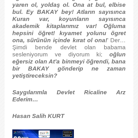
yaren ol, yoldaş ol. Ona at bul, elbise
bul. Ey BAKAY bey! Atların sayısınca
Kuran var, koyunların sayısınca
akademik kitaplarımız var! Oğluma
hepsini öğret! kıyamet yolunu ögret
ona, sürünün içinde kırat ol ona!
’ Der…
Şimdi bende devlet olan babama
sesleniyorum ve diyorum ki;
oğlun
eğersiz olan At’a binmeyi öğrendi, bana
bir BAKAY gönderip ne zaman
yetiştireceksin?
Saygılarımla Devlet Ricaline Arz
Ederim…
Hasan Salih KURT