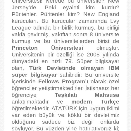
Üniversitesi! Nerede bu üniversite? New
Jersey’de. Peki eyaleti kim kurdu?
Püritenler. Püritenler kim? New England
kurucuları. Bu kurucular zamanında Lvy
League adında bir birlik kurmuş, bu birliği
vakfa çevirmiş, vakıftan sonra 8 üniversite
kurmuş ve bu üniversitelerden birisi de
Princeton Üniversitesi
olmuştur.
Üniversitenin bir özelliği ise 2005 yılında
dünyadaki en hızlı 79. Süper bilgisayar
olan,
Türk Devletinde olmayan
IBM
süper bilgisayar
sahibidir. Bu üniversite
içerisinde
Fellows Program’ı
olarak özel
öğrenciler yetiştirmektedirler. İstisnasız her
öğrenciye
Teşkilatı Mahsusa
anlatılmaktadır ve
modern Türkçe
öğretilmektedir. ATATÜRK için uygun iklimi
var eden büyük ve köklü bir devletimiz
olduğunu sadece biz değil onlarda
söylüyor. Bu yüzden yine hatırlatıyoruz ki;