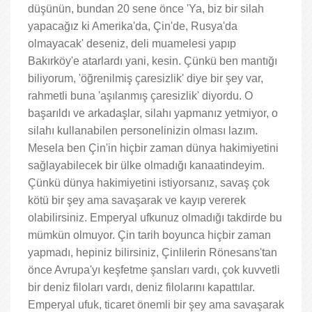
düşünün, bundan 20 sene önce 'Ya, biz bir silah
yapacağız ki Amerika'da, Çin'de, Rusya'da
olmayacak' deseniz, deli muamelesi yapıp
Bakırköy'e atarlardı yani, kesin. Çünkü ben mantığı
biliyorum, 'öğrenilmiş çaresizlik' diye bir şey var,
rahmetli buna 'aşılanmış çaresizlik' diyordu. O
başarıldı ve arkadaşlar, silahı yapmanız yetmiyor, o
silahı kullanabilen personelinizin olması lazım.
Mesela ben Çin'in hiçbir zaman dünya hakimiyetini
sağlayabilecek bir ülke olmadığı kanaatindeyim.
Çünkü dünya hakimiyetini istiyorsanız, savaş çok
kötü bir şey ama savaşarak ve kayıp vererek
olabilirsiniz. Emperyal ufkunuz olmadığı takdirde bu
mümkün olmuyor. Çin tarih boyunca hiçbir zaman
yapmadı, hepiniz bilirsiniz, Çinlilerin Rönesans'tan
önce Avrupa'yı keşfetme şansları vardı, çok kuvvetli
bir deniz filoları vardı, deniz filolarını kapattılar.
Emperyal ufuk, ticaret önemli bir şey ama savaşarak