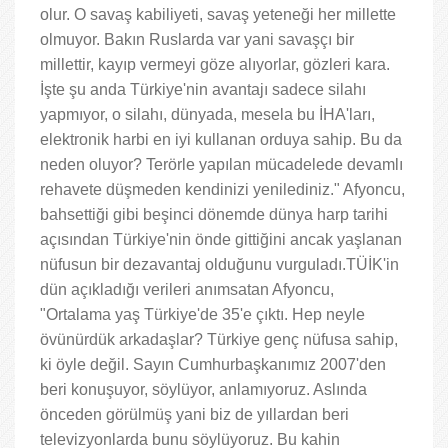
olur. O savaş kabiliyeti, savaş yeteneği her millette
olmuyor. Bakın Ruslarda var yani savaşçı bir
millettir, kayıp vermeyi göze alıyorlar, gözleri kara.
İşte şu anda Türkiye'nin avantajı sadece silahı
yapmıyor, o silahı, dünyada, mesela bu İHA'ları,
elektronik harbi en iyi kullanan orduya sahip. Bu da
neden oluyor? Terörle yapılan mücadelede devamlı
rehavete düşmeden kendinizi yenilediniz." Afyoncu,
bahsettiği gibi beşinci dönemde dünya harp tarihi
açısından Türkiye'nin önde gittiğini ancak yaşlanan
nüfusun bir dezavantaj olduğunu vurguladı.TÜİK'in
dün açıkladığı verileri anımsatan Afyoncu,
"Ortalama yaş Türkiye'de 35'e çıktı. Hep neyle
övünürdük arkadaşlar? Türkiye genç nüfusa sahip,
ki öyle değil. Sayın Cumhurbaşkanımız 2007'den
beri konuşuyor, söylüyor, anlamıyoruz. Aslında
önceden görülmüş yani biz de yıllardan beri
televizyonlarda bunu söylüyoruz. Bu kahin