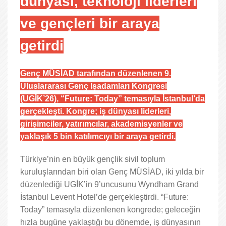
dünyası, teknoloji liderleri
ve gençleri bir araya
getirdi
Genç MÜSİAD tarafından düzenlenen 9.
Uluslararası Genç İşadamları Kongresi
(UGİK’26), “Future: Today” temasıyla İstanbul’da
gerçekleşti. Kongre; iş dünyası liderleri,
girişimciler, yatırımcılar, akademisyenler ve
yaklaşık 5 bin katılımcıyı bir araya getirdi.
Türkiye’nin en büyük gençlik sivil toplum
kuruluşlarından biri olan Genç MÜSİAD, iki yılda bir
düzenlediği UGİK’in 9’uncusunu Wyndham Grand
İstanbul Levent Hotel’de gerçekleştirdi. “Future:
Today” temasıyla düzenlenen kongrede; geleceğin
hızla bugüne yaklaştığı bu dönemde, iş dünyasının